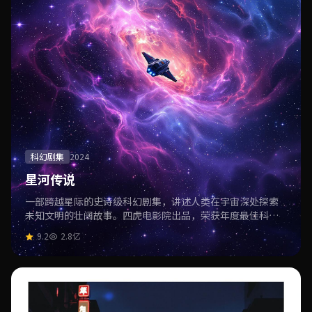
科幻剧集
2024
星河传说
一部跨越星际的史诗级科幻剧集，讲述人类在宇宙深处探索
未知文明的壮阔故事。四虎电影院出品，荣获年度最佳科幻
剧集大奖。
9.2
2.8亿